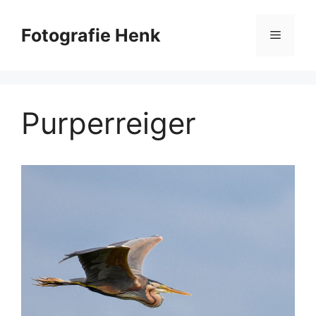
Ga
naar
Fotografie Henk
Menu
de
inhoud
Purperreiger